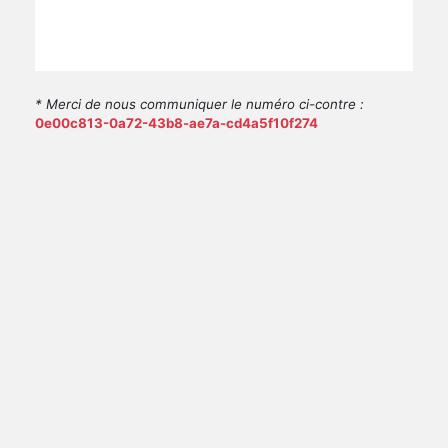
* Merci de nous communiquer le numéro ci-contre :
0e00c813-0a72-43b8-ae7a-cd4a5f10f274